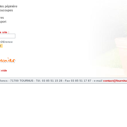
les pépinière
soucoupes
res
sport
 site :
référence
t vide
Joncs - 71700 TOURNUS - Tél. 03 85 51 15 28 - Fax 03 85 51 17 87 - e-mail
contact@fournitu