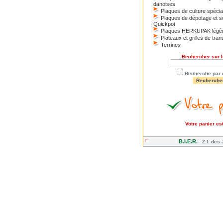
danoises
Plaques de culture spécia
Plaques de dépotage et 
Quickpot
Plaques HERKUPAK légè
Plateaux et grilles de tran
Terrines
Rechercher sur le
Recherche par 
Votre panier es
B.I.E.R.
Z.I. des 