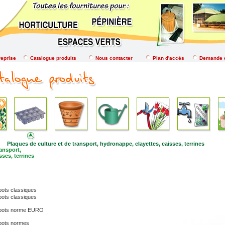
reprise
Catalogue produits
Nous contacter
Plan d'accès
Demande 
Plaques de culture et de transport, hydronappe, clayettes, caisses, terrines
ransport,
sses, terrines
pots classiques
pots classiques
ckpots norme EURO
kpots normes